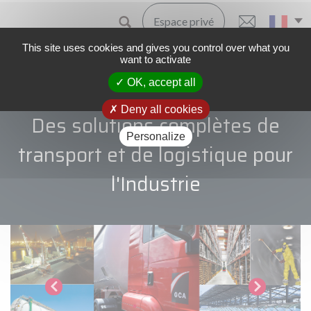
Espace privé
This site uses cookies and gives you control over what you
want to activate
OK, accept all
Accueil
Deny all cookies
Des solutions complètes de
Personalize
transport et de logistique pour
l'Industrie