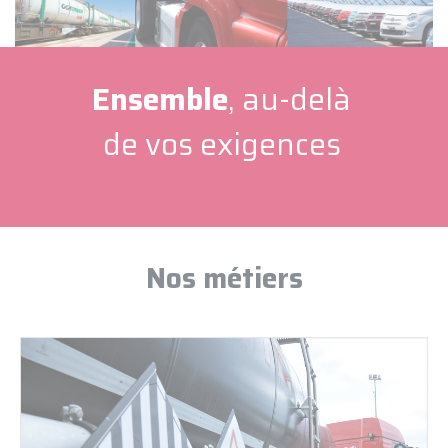
Ensemble
,
au-delà
de vos exigences
Nos métiers