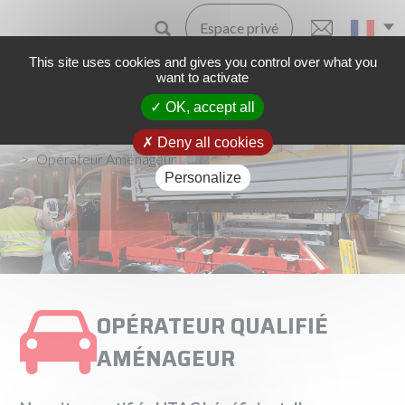
Espace privé
This site uses cookies and gives you control over what you
want to activate
OK, accept all
Accueil
Expertises
Logistique automobile
Deny all cookies
Opérateur Aménageur
Personalize
OPÉRATEUR QUALIFIÉ
AMÉNAGEUR