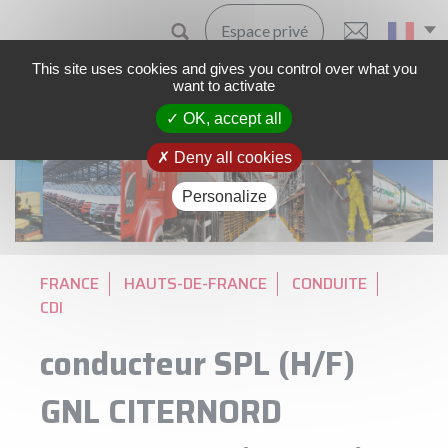
Espace privé
This site uses cookies and gives you control over what you
want to activate
OK, accept all
Accueil
Carrières
Offres d'emploi
Offre
Deny all cookies
Personalize
FRANCE
HAUTS-DE-FRANCE
CONDUITE
CDI
conducteur SPL (H/F)
GNL CITERNORD